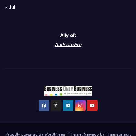
« Jul
Ally of:
AndeanWire
Proudly powered by WordPress
|
Theme:
Newsup
by
Themeansar
.