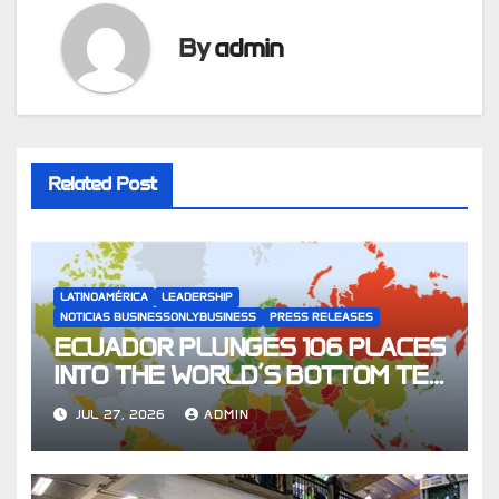
By
admin
Related Post
LATINOAMÉRICA
LEADERSHIP
NOTICIAS BUSINESSONLYBUSINESS
PRESS RELEASES
ECUADOR PLUNGES 106 PLACES
INTO THE WORLD’S BOTTOM TEN
FOR CHILDREN’S RIGHTS
JUL 27, 2026
ADMIN