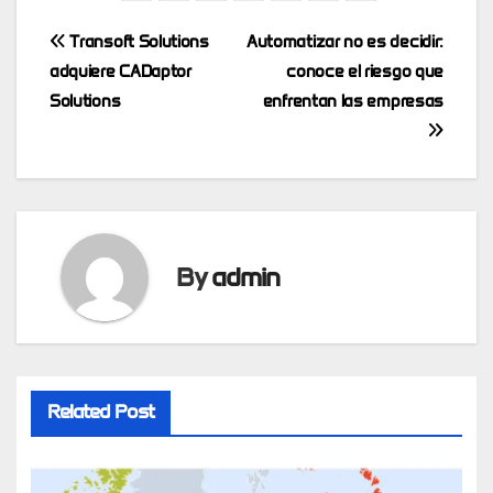
Post
Transoft Solutions
Automatizar no es decidir:
adquiere CADaptor
conoce el riesgo que
navigation
Solutions
enfrentan las empresas
By
admin
Related Post