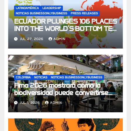
LATINOAMÉRICA
LEADERSHIP
NOTICIAS BUSINESSONLYBUSINESS
PRESS RELEASES
ECUADOR PLUNGES 106 PLACES
INTO THE WORLD’S BOTTOM TEN
FOR CHILDREN’S RIGHTS
JUL 27, 2026
ADMIN
COLOMBIA
NOTICIAS
NOTICIAS BUSINESSONLYBUSINESS
Fima 2026 mostrará cómo la
biodiversidad puede convertirse
en un motor de la economía y
JUL 1, 2026
ADMIN
aportar hasta el 10% del PIB en
2030