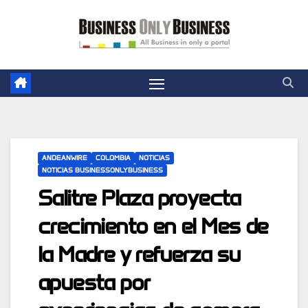
Skip
to
content
ANDEANWIRE
COLOMBIA
NOTICIAS
NOTICIAS BUSINESSONLYBUSINESS
Salitre Plaza proyecta
crecimiento en el Mes de
la Madre y refuerza su
apuesta por