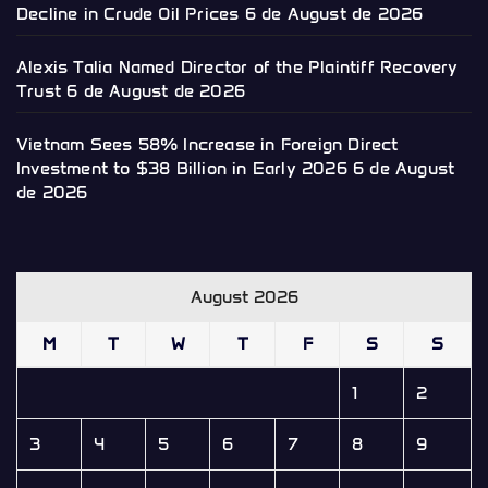
Decline in Crude Oil Prices
6 de August de 2026
Alexis Talia Named Director of the Plaintiff Recovery
Trust
6 de August de 2026
Vietnam Sees 58% Increase in Foreign Direct
Investment to $38 Billion in Early 2026
6 de August
de 2026
August 2026
M
T
W
T
F
S
S
1
2
3
4
5
6
7
8
9