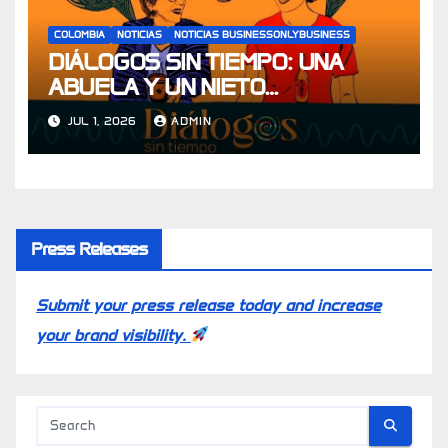
COLOMBIA
NOTICIAS
NOTICIAS BUSINESSONLYBUSINESS
DIÁLOGOS SIN TIEMPO: UNA
ABUELA Y UN NIETO
CONVERSAN SOBRE LOS
JUL 1, 2026
ADMIN
DILEMAS QUE TODOS VIVIMOS
Press Releases
Submit your press release today and increase
your brand visibility.