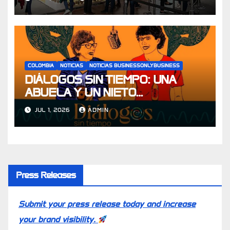
aportar hasta el 10% del PIB en
2030
COLOMBIA
NOTICIAS
NOTICIAS BUSINESSONLYBUSINESS
DIÁLOGOS SIN TIEMPO: UNA
ABUELA Y UN NIETO
CONVERSAN SOBRE LOS
JUL 1, 2026
ADMIN
DILEMAS QUE TODOS VIVIMOS
Press Releases
Submit your press release today and increase
your brand visibility.