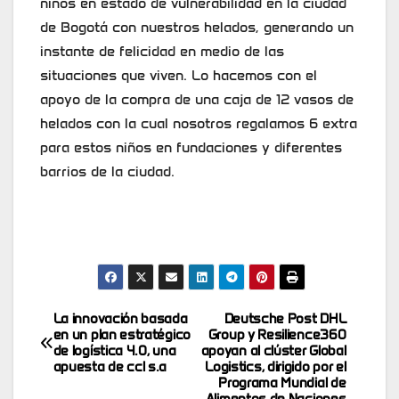
niños en estado de vulnerabilidad en la ciudad
de Bogotá con nuestros helados, generando un
instante de felicidad en medio de las
situaciones que viven. Lo hacemos con el
apoyo de la compra de una caja de 12 vasos de
helados con la cual nosotros regalamos 6 extra
para estos niños en fundaciones y diferentes
barrios de la ciudad.
La innovación basada
Deutsche Post DHL
Post
en un plan estratégico
Group y Resilience360
de logística 4.0, una
apoyan al clúster Global
navigation
apuesta de ccl s.a
Logistics, dirigido por el
Programa Mundial de
Alimentos de Naciones