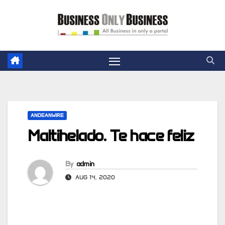
Skip
to
content
ANDEANWIRE
Maltihelado. Te hace feliz
By
admin
AUG 14, 2020