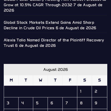
Grow at 10.5% CAGR Through 2032
7 de August de
2026
Global Stock Markets Extend Gains Amid Sharp
Decline in Crude Oil Prices
6 de August de 2026
Alexis Talia Named Director of the Plaintiff Recovery
Trust
6 de August de 2026
August 2026
M
T
W
T
F
S
S
1
2
3
4
5
6
7
8
9