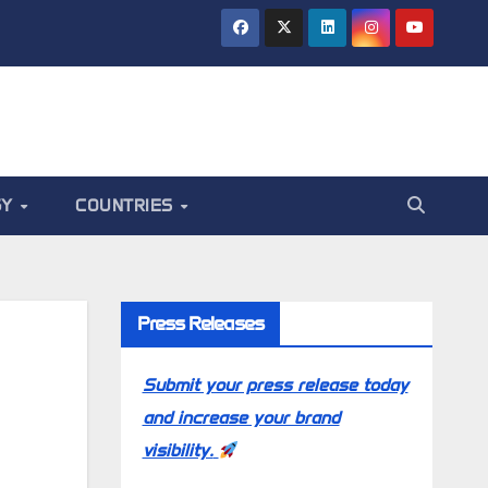
GY
COUNTRIES
Press Releases
Submit your press release today
and increase your brand
visibility.