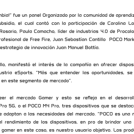
bia!” fue un panel Organizado por la comunidad de aprendi
bsidio, el cual contó con la participación de Carolina Lo
Rosario, Paula Camacho, líder de industrias 4.0 de Procol
rofesional de Free Fire, Juan Sebastían Cantillo POCO Mar
estrategia de innovación Juan Manuel Bottía.
lo, manifestó el interés de la compañía en ofrecer dispos
ustria eSports. “Más que entender las oportunidades, se
r en este segmento de mercado”.
eer el mercado Gamer y esto se refleja en el desarrol
Pro 5G, o el POCO M4 Pro, tres dispositivos que se destac
e adaptan a las necesidades del mercado. “POCO es una 
 rendimiento de los dispositivos, en pro de brindar una 
El gamer en este caso, es nuestro usuario objetivo. Los pro