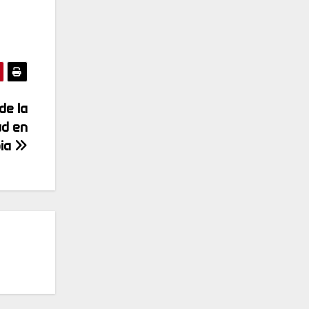
de la
ud en
ia