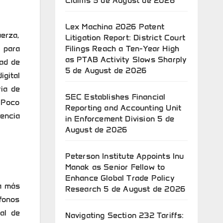
Claims
5 de August de 2026
Lex Machina 2026 Patent
erza,
Litigation Report: District Court
Filings Reach a Ten-Year High
 para
as PTAB Activity Slows Sharply
tad de
5 de August de 2026
igital
ia de
SEC Establishes Financial
a Poco
Reporting and Accounting Unit
tencia
in Enforcement Division
5 de
August de 2026
Peterson Institute Appoints Inu
Manak as Senior Fellow to
Enhance Global Trade Policy
a más
Research
5 de August de 2026
fonos
al de
Navigating Section 232 Tariffs: