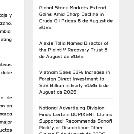
Global Stock Markets Extend
Gains Amid Sharp Decline in
zaje y
Crude Oil Prices
6 de August de
zano,
2026
ombia,
keting
Alexis Talia Named Director of
the Plaintiff Recovery Trust
6
de August de 2026
itivos
Vietnam Sees 58% Increase in
 debe
Foreign Direct Investment to
$38 Billion in Early 2026
6 de
August de 2026
lo de
an en
National Advertising Division
marca
Finds Certain DUPIXENT Claims
Supported; Recommends Sanofi
mejor
Modify or Discontinue Other
ductos