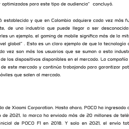
 optimizados para este tipo de audiencia” concluyó.
tá establecida y que en Colombia adquiere cada vez más fu
e, de una industria que puede llegar a ser desconocida
rles un ejemplo, el gaming de mobile significa más de la mi
el global” . Esto es un claro ejemplo de que la tecnología d
da vez son más los usuarios que se suman a esta industr
 de los dispositivos disponibles en el mercado. La compañí
s de este mercado y continúa trabajando para garantizar po
óviles que salen al mercado.
da de Xiaomi Corporation. Hasta ahora, POCO ha ingresado 
o de 2021, la marca ha enviado más de 20 millones de telé
nicial de POCO F1 en 2018. Y solo en 2021, el envío tot