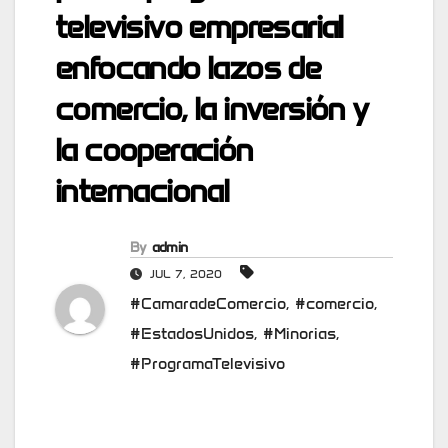
televisivo empresarial
enfocando lazos de
comercio, la inversión y
la cooperación
internacional
By
admin
JUL 7, 2020
#CamaradeComercio
,
#comercio
,
#EstadosUnidos
,
#Minorias
,
#ProgramaTelevisivo