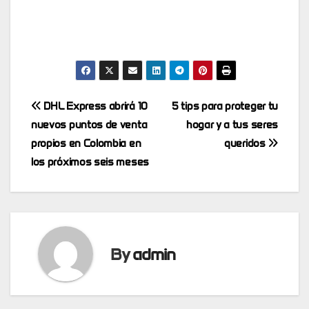
Post
DHL Express abrirá 10
5 tips para proteger tu
nuevos puntos de venta
hogar y a tus seres
navigation
propios en Colombia en
queridos
los próximos seis meses
By
admin