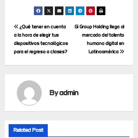
Post
¿Qué tener en cuenta
Gi Group Holding llega al
a la hora de elegir tus
mercado del talento
navigation
dispositivos tecnológicos
humano digital en
para el regreso a clases?
Latinoamérica
By
admin
Related Post