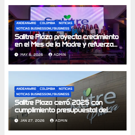
ANDEANWIRE
COLOMBIA
NOTICIAS
NOTICIAS BUSINESSONLYBUSINESS
Salitre Plaza proyecta crecimiento
en el Mes de la Madre y refuerza
su apuesta por experiencias de
MAY 6, 2026
ADMIN
compra
ANDEANWIRE
COLOMBIA
NOTICIAS
NOTICIAS BUSINESSONLYBUSINESS
Salitre Plaza cerró 2025 con
cumplimiento presupuestal del
104% y se prepara para los
JAN 27, 2026
ADMIN
desafíos económicos de 2026