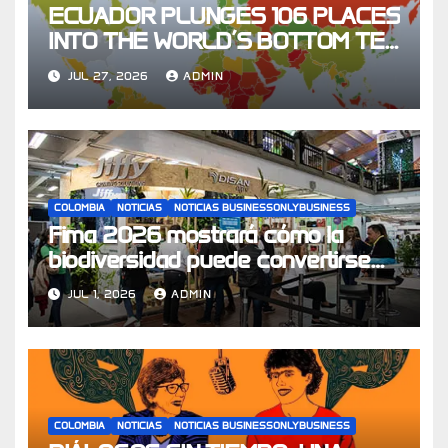
ECUADOR PLUNGES 106 PLACES
INTO THE WORLD’S BOTTOM TEN
FOR CHILDREN’S RIGHTS
JUL 27, 2026
ADMIN
COLOMBIA
NOTICIAS
NOTICIAS BUSINESSONLYBUSINESS
Fima 2026 mostrará cómo la
biodiversidad puede convertirse
en un motor de la economía y
JUL 1, 2026
ADMIN
aportar hasta el 10% del PIB en
2030
COLOMBIA
NOTICIAS
NOTICIAS BUSINESSONLYBUSINESS