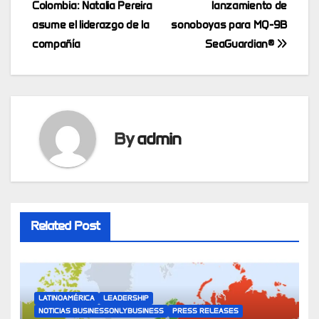
navigation
Colombia: Natalia Pereira
lanzamiento de
asume el liderazgo de la
sonoboyas para MQ-9B
compañía
SeaGuardian®
By
admin
Related Post
LATINOAMÉRICA
LEADERSHIP
NOTICIAS BUSINESSONLYBUSINESS
PRESS RELEASES