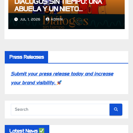
DIÁLOGOS SIN TIEMPO: UNA
ABUELA Y UN NIETO
CONVERSAN SOBRE LOS
JUL 1, 2026
ADMIN
DILEMAS QUE TODOS VIVIMOS
Press Releases
Submit your press release today and increase
your brand visibility.
Latest News