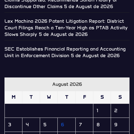
Discontinue Other Claims
5 de August de 2026
Lex Machina 2026 Patent Litigation Report: District
Court Filings Reach a Ten-Year High as PTAB Activity
Slows Sharply
5 de August de 2026
SEC Establishes Financial Reporting and Accounting
Unit in Enforcement Division
5 de August de 2026
August 2026
M
T
W
T
F
S
S
1
2
3
4
5
6
7
8
9