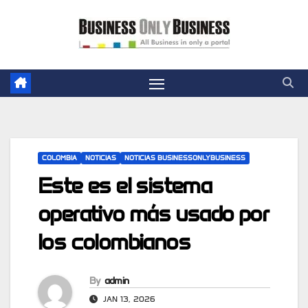
Skip
to
content
COLOMBIA
NOTICIAS
NOTICIAS BUSINESSONLYBUSINESS
Este es el sistema
operativo más usado por
los colombianos
By
admin
JAN 13, 2026