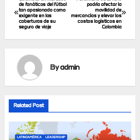
Post
de fanáticos del fútbol
podría afectar la
tan apasionado como
movilidad de
navigation
exigente en las
mercancías y elevar los
coberturas de su
costos logísticos en
seguro de viaje
Colombia
By
admin
Related Post
LATINOAMÉRICA
LEADERSHIP