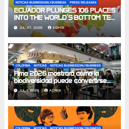
NOTICIAS BUSINESSONLYBUSINESS
PRESS RELEASES
ECUADOR PLUNGES 106 PLACES
INTO THE WORLD’S BOTTOM TEN
FOR CHILDREN’S RIGHTS
JUL 27, 2026
ADMIN
COLOMBIA
NOTICIAS
NOTICIAS BUSINESSONLYBUSINESS
Fima 2026 mostrará cómo la
biodiversidad puede convertirse
en un motor de la economía y
JUL 1, 2026
ADMIN
aportar hasta el 10% del PIB en
2030
COLOMBIA
NOTICIAS
NOTICIAS BUSINESSONLYBUSINESS