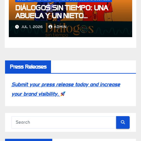
DIÁLOGOS SIN TIEMPO: UNA
ABUELA Y UN NIETO
CONVERSAN SOBRE LOS
JUL 1, 2026
ADMIN
DILEMAS QUE TODOS VIVIMOS
Press Releases
Submit your press release today and increase
your brand visibility.