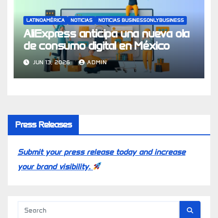
LATINOAMÉRICA
NOTICIAS
NOTICIAS BUSINESSONLYBUSINESS
AliExpress anticipa una nueva ola
de consumo digital en México
JUN 13, 2026
ADMIN
Press Releases
Submit your press release today and increase
your brand visibility.