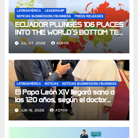
LATINOAMÉRICA
LEADERSHIP
NOTICIAS BUSINESSONLYBUSINESS
PRESS RELEASES
ECUADOR PLUNGES 106 PLACES
INTO THE WORLD’S BOTTOM TEN
FOR CHILDREN’S RIGHTS
JUL 27, 2026
ADMIN
LATINOAMÉRICA
NOTICIAS
NOTICIAS BUSINESSONLYBUSINESS
El Papa León XIV llegará sano a
los 120 años, según el doctor
Manuel de la Peña
JUN 18, 2026
ADMIN