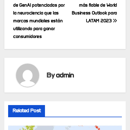
navigation
de GenAI potenciadas por
más fiable de World
la neurociencia que las
Business Outlook para
marcas mundiales están
LATAM 2023
utilizando para ganar
consumidores
By
admin
Related Post