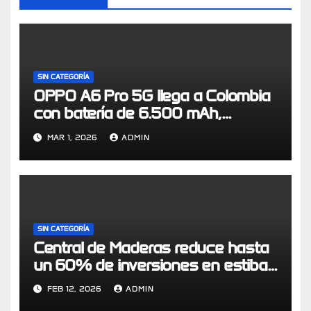
SIN CATEGORÍA
OPPO A6 Pro 5G llega a Colombia
con batería de 6.500 mAh,
certificación IP69 y resistencia de
MAR 1, 2026
ADMIN
grado militar
SIN CATEGORÍA
Central de Maderas reduce hasta
un 60% de inversiones en estibas
a través de modelo de economía
FEB 12, 2026
ADMIN
circular logístico