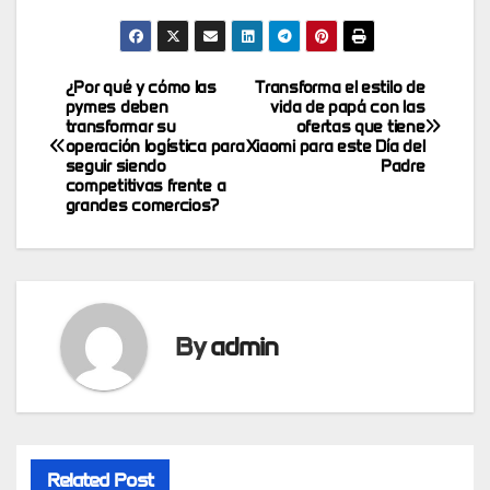
¿Por qué y cómo las
Transforma el estilo de
Post
pymes deben
vida de papá con las
transformar su
ofertas que tiene
navigation
operación logística para
Xiaomi para este Día del
seguir siendo
Padre
competitivas frente a
grandes comercios?
By
admin
Related Post