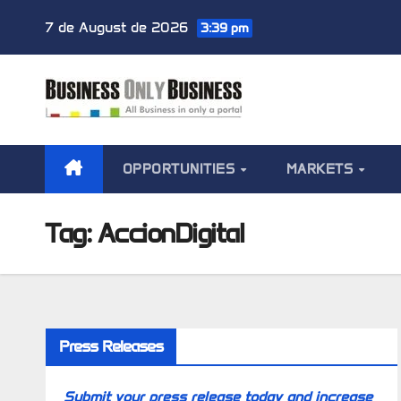
Skip
7 de August de 2026
3:39 pm
to
content
OPPORTUNITIES
MARKETS
Tag:
AccionDigital
Press Releases
Submit your press release today and increase