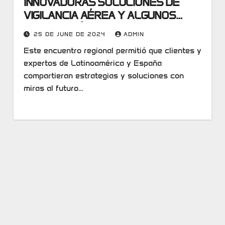
INNOVADORAS SOLUCIONES DE
VIGILANCIA AÉREA Y ALGUNOS
CASOS DE ÉXITO EN SU PRIMER
25 DE JUNE DE 2024
ADMIN
WORKSHOP LATAM 2024
Este encuentro regional permitió que clientes y
expertos de Latinoamérica y España
compartieran estrategias y soluciones con
miras al futuro…