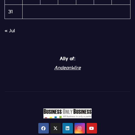
31
« Jul
Ally of:
AndeanWire