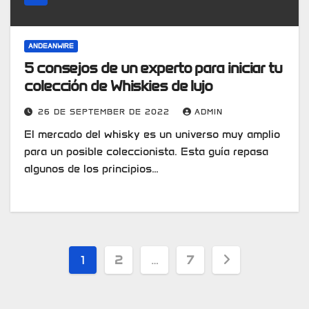
ANDEANWIRE
5 consejos de un experto para iniciar tu
colección de Whiskies de lujo
26 DE SEPTEMBER DE 2022
ADMIN
El mercado del whisky es un universo muy amplio
para un posible coleccionista. Esta guía repasa
algunos de los principios…
Posts
1
2
…
7
pagination