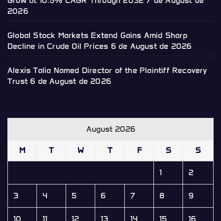
Grow at 10.5% CAGR Through 2032
7 de August de
2026
Global Stock Markets Extend Gains Amid Sharp
Decline in Crude Oil Prices
6 de August de 2026
Alexis Talia Named Director of the Plaintiff Recovery
Trust
6 de August de 2026
August 2026
M
T
W
T
F
S
S
1
2
3
4
5
6
7
8
9
10
11
12
13
14
15
16