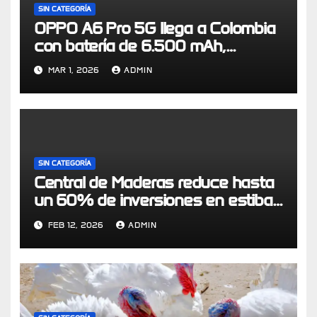
SIN CATEGORÍA
OPPO A6 Pro 5G llega a Colombia
con batería de 6.500 mAh,
certificación IP69 y resistencia de
MAR 1, 2026
ADMIN
grado militar
SIN CATEGORÍA
Central de Maderas reduce hasta
un 60% de inversiones en estibas
a través de modelo de economía
FEB 12, 2026
ADMIN
circular logístico