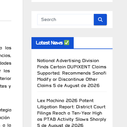
Latest News
a las
cias,
National Advertising Division
dades
Finds Certain DUPIXENT Claims
r las
Supported; Recommends Sanofi
terior
Modify or Discontinue Other
Claims
5 de August de 2026
ntes y
Lex Machina 2026 Patent
Litigation Report: District Court
tegia
Filings Reach a Ten-Year High
zación
as PTAB Activity Slows Sharply
 a la
5 de August de 2026