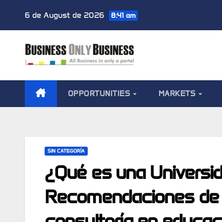
Skip
6 de August de 2026
8:41 am
to
content
OPPORTUNITIES
MARKETS
SIN CATEGORÍA
¿Qué es una Universid
Recomendaciones de J
consultoría en educac