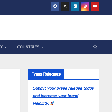
GY
COUNTRIES
Press Releases
Submit your press release today
and increase your brand
visibility.