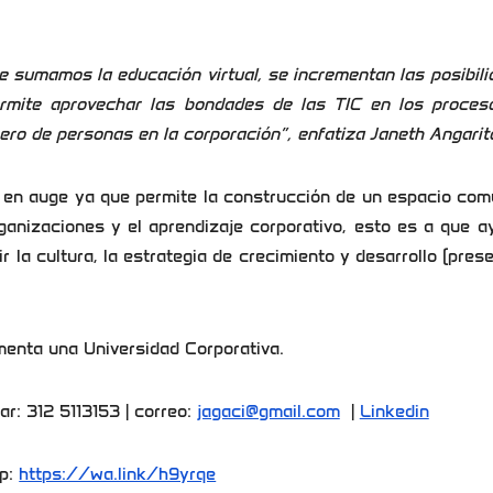
le sumamos la educación virtual, se incrementan las posibil
ermite aprovechar las bondades de las TIC en los proces
ro de personas en la corporación”
, enfatiza Janeth Angarit
n en auge ya que permite la construcción de un espacio co
ganizaciones y el aprendizaje corporativo, esto es a que 
r la cultura, la estrategia de crecimiento y desarrollo (pres
menta una Universidad Corporativa.
ar: 312 5113153 | correo:
jagaci@gmail.com
|
Linkedin
p:
https://wa.link/h9yrqe