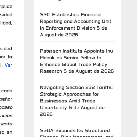
mplica
SEC Establishes Financial
rsidad
Reporting and Accounting Unit
idad,
in Enforcement Division
5 de
August de 2026
sidad
Peterson Institute Appoints Inu
or la
Manak as Senior Fellow to
Enhance Global Trade Policy
l.
Ver
Research
5 de August de 2026
Navigating Section 232 Tariffs:
 cada
Strategic Approaches for
peñar
Businesses Amid Trade
oceso
Uncertainty
5 de August de
2026
encias
puesta
SEDA Expands Its Structured
Msc en