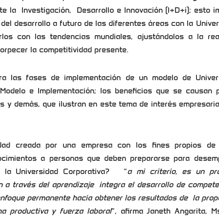
 la Investigación, Desarrollo e Innovación (I+D+i); esto i
 del desarrollo a futuro de las diferentes áreas con la Unive
los con las tendencias mundiales, ajustándolos a la real
orpecer la competitividad presente.
ra las fases de implementación de un modelo de Univer
l Modelo e Implementación; los beneficios que se causan p
 y demás, que ilustran en este tema de interés empresaria
sidad creada por una empresa con los fines propios de
nocimientos a personas que deben prepararse para desem
s la Universidad Corporativa? “
a
mi
criterio, es
un pr
n a través del aprendizaje integra el desarrollo de compet
n enfoque permanente hacia obtener los resultados de la pro
a productiva y fuerza laboral
”, afirma Janeth Angarita, 