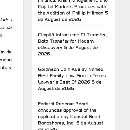
Finance, Risk Management, and
Capital Markets Practices with
the Addition of Phillip Millman
5
de August de 2026
idades
os de
Cimplifi Introduces CI Transfer,
a.
Data Transfer for Modern
eDiscovery
5 de August de
mún de
2026
ayudan
ente y
Goranson Bain Ausley Named
Best Family Law Firm in Texas
Lawyer’s Best Of 2026
5 de
August de 2026
Federal Reserve Board
announces approval of the
application by Coastal Bend
Bancshares, Inc.
5 de August
de 2026