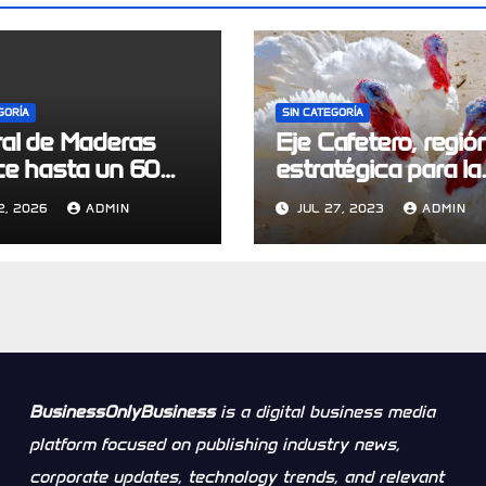
GORÍA
SIN CATEGORÍA
ral de Maderas
Eje Cafetero, regió
ce hasta un 60%
estratégica para la
versiones en
producción de pav
2, 2026
ADMIN
JUL 27, 2023
ADMIN
as a través de
Colombia
lo de economía
ar logístico
BusinessOnlyBusiness
is a digital business media
platform focused on publishing industry news,
corporate updates, technology trends, and relevant