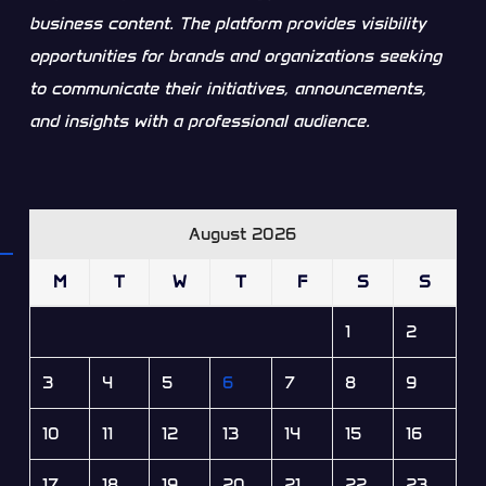
business content. The platform provides visibility
opportunities for brands and organizations seeking
to communicate their initiatives, announcements,
and insights with a professional audience.
August 2026
M
T
W
T
F
S
S
1
2
3
4
5
6
7
8
9
10
11
12
13
14
15
16
17
18
19
20
21
22
23