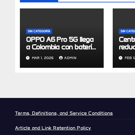
SIN CATEGORÍA
SIN CATE
OPPO A6 Pro 5G llega
Cent
a Colombia con batería
redu
de 6.500 mAh,
de in
MAR 1, 2026
ADMIN
FEB 1
certificación IP69 y
estib
resistencia de grado
mode
militar
circul
Terms, Definitions, and Service Conditions
Article and Link Retention Policy