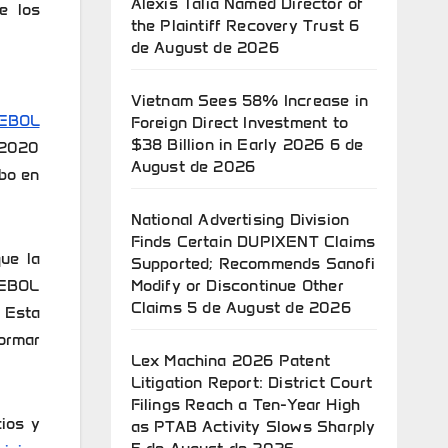
Alexis Talia Named Director of
e los
the Plaintiff Recovery Trust
6
de August de 2026
Vietnam Sees 58% Increase in
EBOL
Foreign Direct Investment to
$38 Billion in Early 2026
6 de
 2020
August de 2026
abo en
National Advertising Division
Finds Certain DUPIXENT Claims
ue la
Supported; Recommends Sanofi
Modify or Discontinue Other
MEBOL
Claims
5 de August de 2026
 Esta
ormar
Lex Machina 2026 Patent
Litigation Report: District Court
Filings Reach a Ten-Year High
ios y
as PTAB Activity Slows Sharply