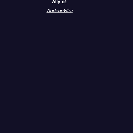
Ally of:
AndeanWire