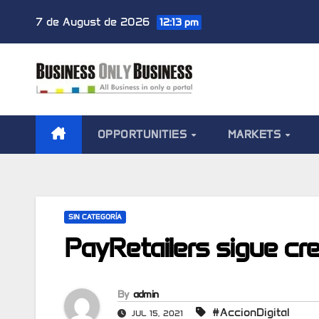
Skip
7 de August de 2026
12:13 pm
to
content
OPPORTUNITIES
MARKETS
SIN CATEGORÍA
PayRetailers sigue cr
By
admin
#AccionDigital
JUL 15, 2021