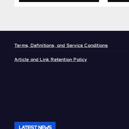
resistencia de grado
mode
militar
circul
Terms, Definitions, and Service Conditions
Article and Link Retention Policy
LATEST NEWS