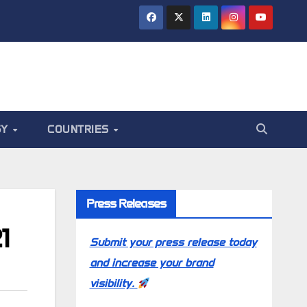
GY
COUNTRIES
Press Releases
1
Submit your press release today
and increase your brand
visibility.