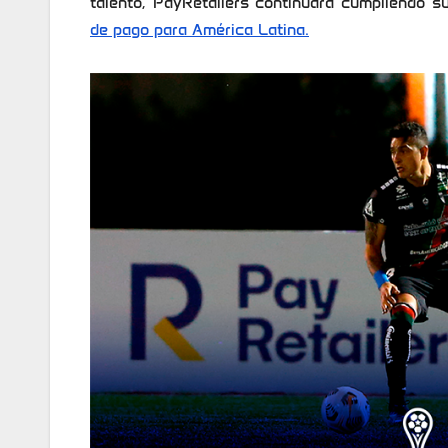
talento, PayRetailers continuará cumpliendo s
de pago para América Latina.