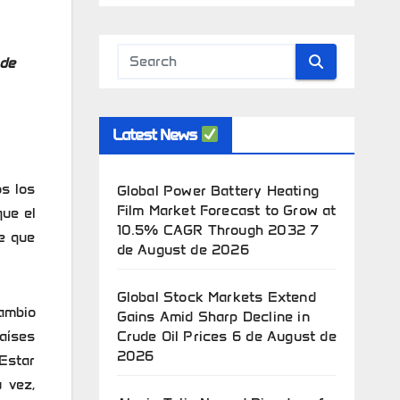
 de
Latest News
os los
Global Power Battery Heating
Film Market Forecast to Grow at
que el
10.5% CAGR Through 2032
7
e que
de August de 2026
Global Stock Markets Extend
cambio
Gains Amid Sharp Decline in
Crude Oil Prices
6 de August de
países
2026
 Estar
 vez,