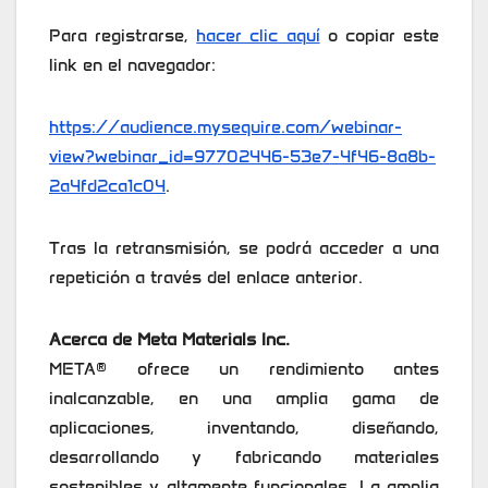
Para registrarse,
hacer clic aquí
o copiar este
link en el navegador:
https://audience.mysequire.com/webinar-
view?webinar_id=97702446-53e7-4f46-8a8b-
2a4fd2ca1c04
.
Tras la retransmisión, se podrá acceder a una
repetición a través del enlace anterior.
Acerca de Meta Materials Inc.
META® ofrece un rendimiento antes
inalcanzable, en una amplia gama de
aplicaciones, inventando, diseñando,
desarrollando y fabricando materiales
sostenibles y altamente funcionales. La amplia