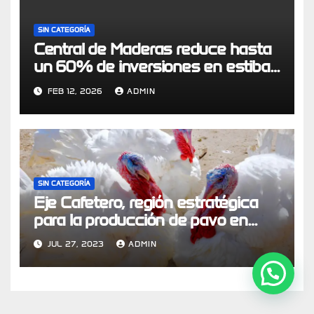
SIN CATEGORÍA
Central de Maderas reduce hasta
un 60% de inversiones en estibas
a través de modelo de economía
FEB 12, 2026
ADMIN
circular logístico
SIN CATEGORÍA
Eje Cafetero, región estratégica
para la producción de pavo en
Colombia
JUL 27, 2023
ADMIN