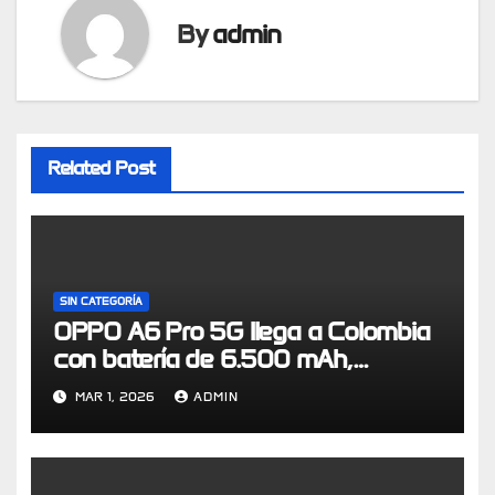
By
admin
Related Post
SIN CATEGORÍA
OPPO A6 Pro 5G llega a Colombia
con batería de 6.500 mAh,
certificación IP69 y resistencia de
MAR 1, 2026
ADMIN
grado militar