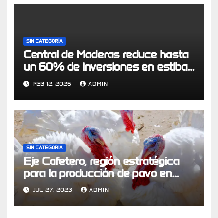
SIN CATEGORÍA
Central de Maderas reduce hasta
un 60% de inversiones en estibas
a través de modelo de economía
FEB 12, 2026
ADMIN
circular logístico
SIN CATEGORÍA
Eje Cafetero, región estratégica
para la producción de pavo en
Colombia
JUL 27, 2023
ADMIN