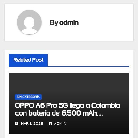
By
admin
Related Post
SIN CATEGORÍA
OPPO A6 Pro 5G llega a Colombia
con batería de 6.500 mAh,
certificación IP69 y resistencia de
MAR 1, 2026
ADMIN
grado militar