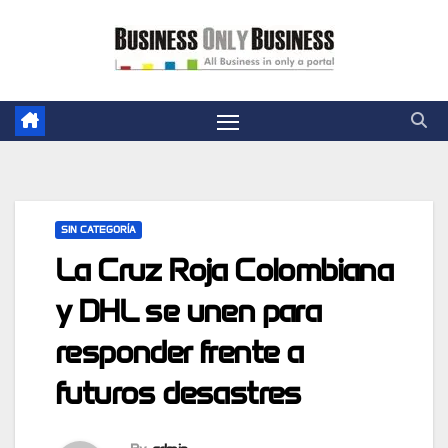
Skip
to
content
SIN CATEGORÍA
La Cruz Roja Colombiana
y DHL se unen para
responder frente a
futuros desastres