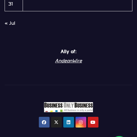
31
« Jul
Ally of:
AndeanWire