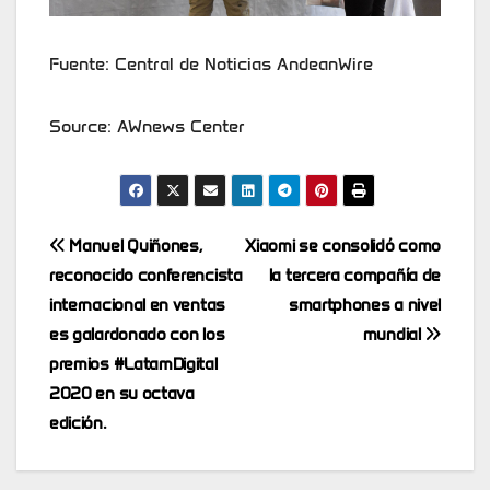
Fuente: Central de Noticias AndeanWire
Source: AWnews Center
Post
Manuel Quiñones,
Xiaomi se consolidó como
reconocido conferencista
la tercera compañía de
navigation
internacional en ventas
smartphones a nivel
es galardonado con los
mundial
premios #LatamDigital
2020 en su octava
edición.