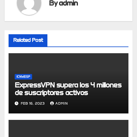
By
admin
Related Post
ICNWESP
ExpressVPN supera los 4 millones
de suscriptores activos
FEB 16, 2023
ADMIN