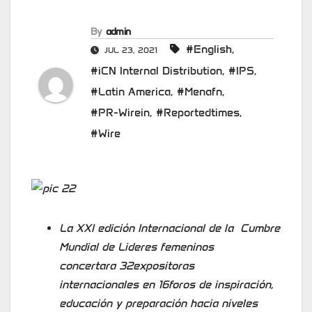
By
admin
#English
,
JUL 23, 2021
#iCN Internal Distribution
,
#IPS
,
#Latin America
,
#Menafn
,
#PR-Wirein
,
#Reportedtimes
,
#Wire
La XXI edición Internacional de la Cumbre
Mundial de Lideres femeninos
concertara 32expositoras
internacionales en 16foros de inspiración,
educación y preparación hacia niveles