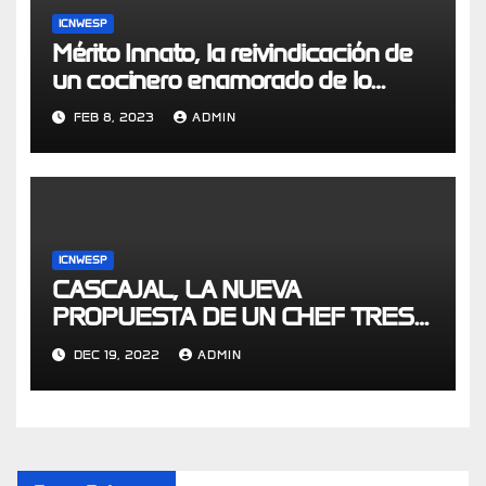
ICNWESP
Mérito Innato, la reivindicación de
un cocinero enamorado de lo
ancestral
FEB 8, 2023
ADMIN
ICNWESP
CASCAJAL, LA NUEVA
PROPUESTA DE UN CHEF TRES
ESTRELLAS MICHELIN EN
DEC 19, 2022
ADMIN
BOGOTÁ