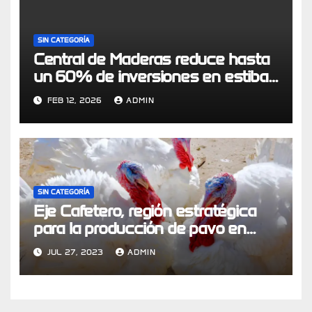
SIN CATEGORÍA
Central de Maderas reduce hasta
un 60% de inversiones en estibas
a través de modelo de economía
FEB 12, 2026
ADMIN
circular logístico
SIN CATEGORÍA
Eje Cafetero, región estratégica
para la producción de pavo en
Colombia
JUL 27, 2023
ADMIN