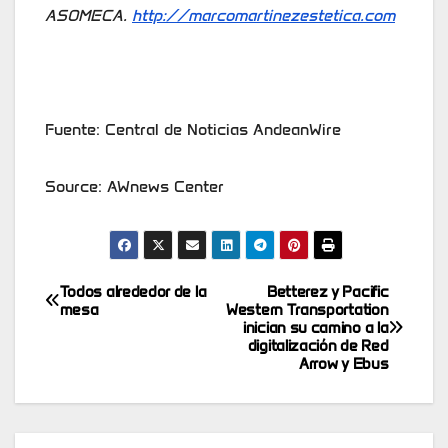
ASOMECA.
http://marcomartinezestetica.com
Fuente: Central de Noticias AndeanWire
Source: AWnews Center
Todos alrededor de la
Betterez y Pacific
Post
mesa
Western Transportation
inician su camino a la
navigation
digitalización de Red
Arrow y Ebus