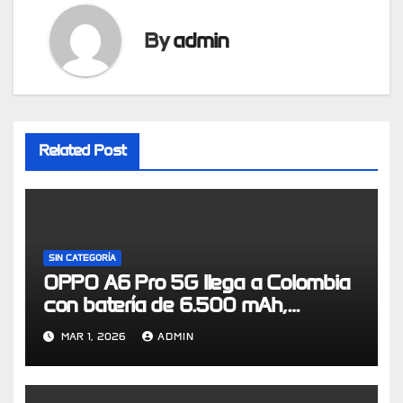
By
admin
Related Post
SIN CATEGORÍA
OPPO A6 Pro 5G llega a Colombia
con batería de 6.500 mAh,
certificación IP69 y resistencia de
MAR 1, 2026
ADMIN
grado militar