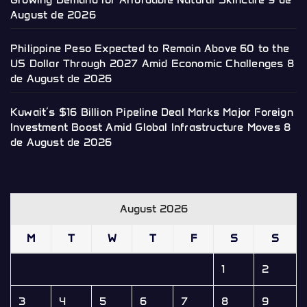
August de 2026
Philippine Peso Expected to Remain Above 60 to the
US Dollar Through 2027 Amid Economic Challenges
8
de August de 2026
Kuwait’s $16 Billion Pipeline Deal Marks Major Foreign
Investment Boost Amid Global Infrastructure Moves
8
de August de 2026
August 2026
M
T
W
T
F
S
S
1
2
3
4
5
6
7
8
9