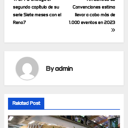
Post
segundo capítulo de su
Convenciones estima
navigation
serie Siete meses con el
llevar a cabo más de
Reno7
1.000 eventos en 2023
By
admin
Related Post