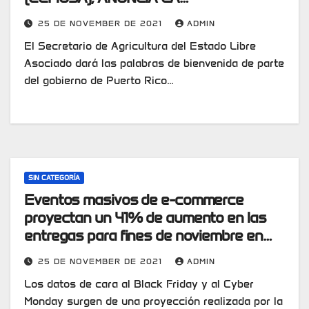
CONFIRMACION COMO
25 DE NOVEMBER DE 2021
ADMIN
CONFERENCISTA EN LA APERTURA DE
El Secretario de Agricultura del Estado Libre
LA CUMBRE MUNDIAL DEL CAFÉ, EL
Asociado dará las palabras de bienvenida de parte
SECRETARIO DE AGRICULTURA DE
del gobierno de Puerto Rico…
PUERTO RICO, LIC. SEÑOR. RAMÓN
“PIRUL” GONZALEZ
SIN CATEGORÍA
Eventos masivos de e-commerce
proyectan un 41% de aumento en las
entregas para fines de noviembre en
Colombia
25 DE NOVEMBER DE 2021
ADMIN
Los datos de cara al Black Friday y al Cyber
Monday surgen de una proyección realizada por la